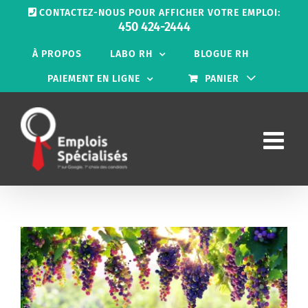
Passer
CONTACTEZ-NOUS POUR AFFICHER VOTRE EMPLOI:
au
450 424-2444
contenu
À PROPOS
LABO RH
BLOGUE RH
PAIEMENT EN LIGNE
PANIER
Voir
l'image
agrandie