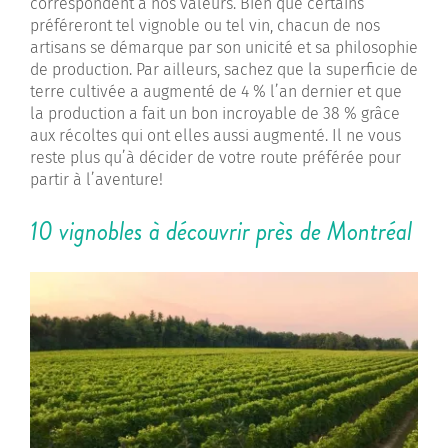
correspondent à nos valeurs. Bien que certains
préféreront tel vignoble ou tel vin, chacun de nos
artisans se démarque par son unicité et sa philosophie
de production. Par ailleurs, sachez que la superficie de
terre cultivée a augmenté de 4 % l’an dernier et que
la production a fait un bon incroyable de 38 % grâce
aux récoltes qui ont elles aussi augmenté. Il ne vous
reste plus qu’à décider de votre route préférée pour
partir à l’aventure!
10 vignobles à découvrir près de Montréal