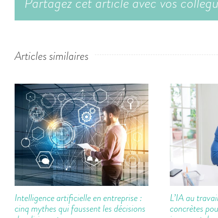
Partagez cet article avec vos collèg
Articles similaires
Intelligence artificielle en entreprise :
L’IA au travai
cinq mythes qui faussent les décisions
concrètes pou