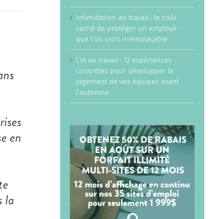
Intimidation au travail : le coût
caché de protéger un employé
que l’on croit irremplaçable
L’IA au travail : 12 expériences
dans
concrètes pour développer le
jugement de vos équipes avant
l’automne
rises
se en
te
 la