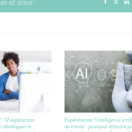
ues et amis!
Facebook
X
L
l : 12 expériences
Expérimenter l’intelligence artifi
r développer le
au travail : pourquoi attendre p