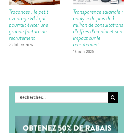
Tracances : le petit
Transparence salariale :
avantage RH qui
analyse de plus de 1
pourrait éviter une
million de consultations
grande facture de
d’offres d’emploi et son
recrutement
impact sur le
recrutement
23 juillet 2026
18 juin 2026
Rechercher: