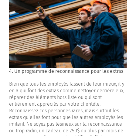
4. Un programme de reconnaissance pour les extras
Bien que tous les employés fassent de leur mieux, il y
en a qui font des extras comme nettoyer derrière eux,
réparer des éléments hors liste ou qui sont
entièrement appréciés par votre clientèle.
Reconnaissez ces personnes rares, mais surtout les
extras qu’elles font pour que les autres employés les
imitent. Ne soyez pas lésineux sur la reconnaissance
ou trop radin, un cadeau de 250$ ou plus par mois ne