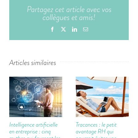
Partagez cet article avec vos
collègues et amis!
Facebook
X
LinkedIn
Email
Articles similaires
Intelligence artificielle
Tracances : le petit
en entreprise : cinq
avantage RH qui