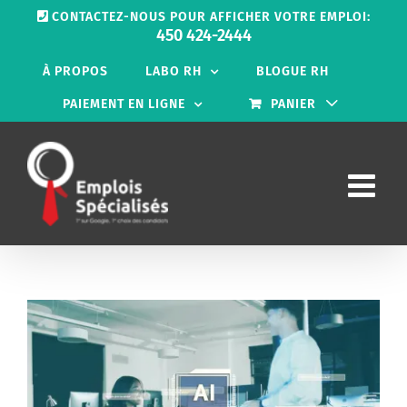
Passer
CONTACTEZ-NOUS POUR AFFICHER VOTRE EMPLOI:
au
450 424-2444
contenu
À PROPOS
LABO RH
BLOGUE RH
PAIEMENT EN LIGNE
PANIER
Voir
l'image
agrandie