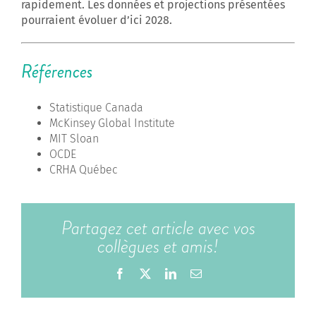
rapidement. Les données et projections présentées
pourraient évoluer d’ici 2028.
Références
Statistique Canada
McKinsey Global Institute
MIT Sloan
OCDE
CRHA Québec
Partagez cet article avec vos
collègues et amis!
Facebook
X
LinkedIn
Email