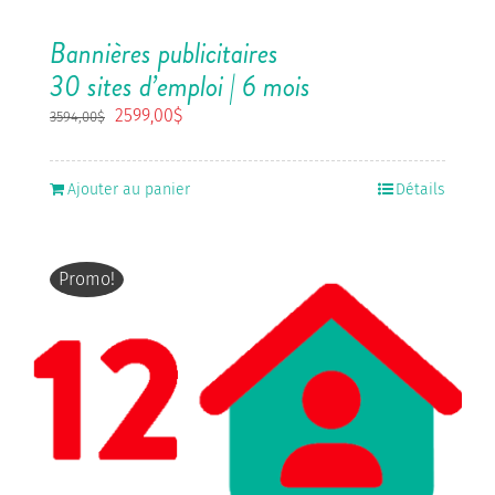
Bannières publicitaires
30 sites d’emploi | 6 mois
Le
Le
2599,00
$
3594,00
$
prix
prix
initial
actuel
était :
est :
Ajouter au panier
Détails
3594,00$.
2599,00$.
Promo!