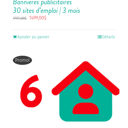
Bannières publicitaires
30 sites d’emploi | 3 mois
Le
Le
1499,00
$
1797,00
$
prix
prix
initial
actuel
était :
est :
Ajouter au panier
Détails
1797,00$.
1499,00$.
Promo!