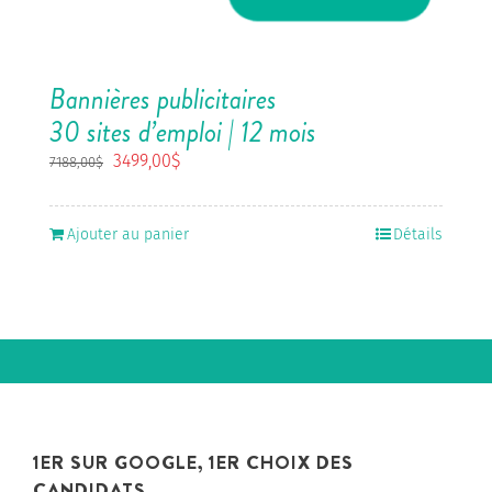
Bannières publicitaires
30 sites d’emploi | 12 mois
Le
Le
3499,00
$
7188,00
$
prix
prix
initial
actuel
était :
est :
Ajouter au panier
Détails
7188,00$.
3499,00$.
1ER SUR GOOGLE, 1ER CHOIX DES
CANDIDATS