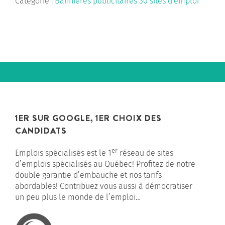
Catégorie :
Bannières publicitaires 30 sites d'emploi
|
12
mois
1ER SUR GOOGLE, 1ER CHOIX DES
CANDIDATS
er
Emplois spécialisés est le 1
réseau de sites
d’emplois spécialisés au Québec! Profitez de notre
double garantie d’embauche et nos tarifs
abordables! Contribuez vous aussi à démocratiser
un peu plus le monde de l’emploi…