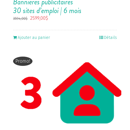
Bannières publicitaires
30 sites d’emploi | 6 mois
Le
Le
2599,00
$
3594,00
$
prix
prix
initial
actuel
était :
est :
Ajouter au panier
Détails
3594,00$.
2599,00$.
Promo!