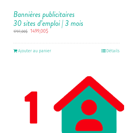
Bannières publicitaires
30 sites d’emploi | 3 mois
Le
Le
1499,00
$
1797,00
$
prix
prix
initial
actuel
était :
est :
Ajouter au panier
Détails
1797,00$.
1499,00$.