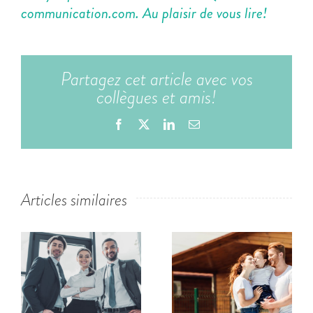
communication.com
. Au plaisir de vous lire!
Partagez cet article avec vos
collègues et amis!
Facebook
X
LinkedIn
Email
Articles similaires