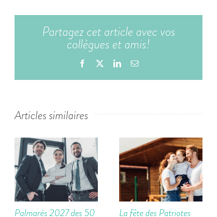
Partagez cet article avec vos
collègues et amis!
Facebook
X
LinkedIn
Email
Articles similaires
Palmarès 2027 des 50
La fête des Patriotes