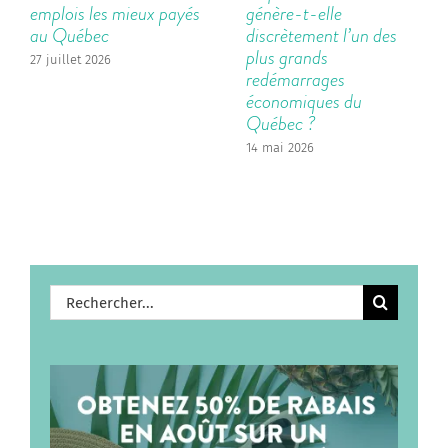
emplois les mieux payés
génère-t-elle
au Québec
discrètement l’un des
plus grands
27 juillet 2026
redémarrages
économiques du
Québec ?
14 mai 2026
Rechercher: