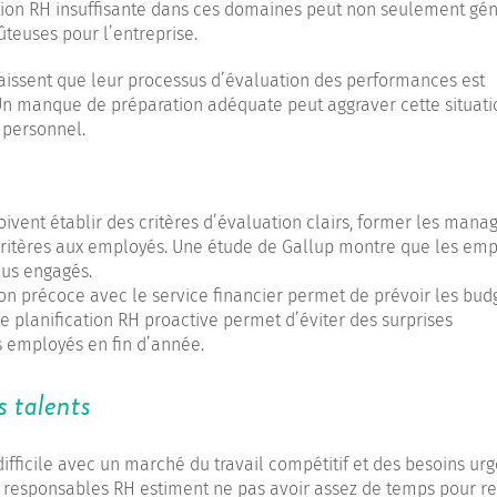
ation RH insuffisante dans ces domaines peut non seulement gé
ûteuses pour l’entreprise.
aissent que leur processus d’évaluation des performances est
Un manque de préparation adéquate peut aggraver cette situati
 personnel.
oivent établir des critères d’évaluation clairs, former les mana
critères aux employés. Une étude de Gallup montre que les em
plus engagés.
ion précoce avec le service financier permet de prévoir les bud
e planification RH proactive permet d’éviter des surprises
es employés en fin d’année.
s talents
ifficile avec un marché du travail compétitif et des besoins urg
 responsables RH estiment ne pas avoir assez de temps pour re