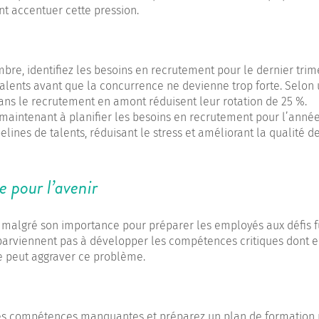
nt accentuer cette pression.
mbre, identifiez les besoins en recrutement pour le dernier trim
s talents avant que la concurrence ne devienne trop forte. Selon
dans le recrutement en amont réduisent leur rotation de 25 %.
aintenant à planifier les besoins en recrutement pour l’anné
elines de talents, réduisant le stress et améliorant la qualité d
 pour l’avenir
, malgré son importance pour préparer les employés aux défis f
parviennent pas à développer les compétences critiques dont e
re peut aggraver ce problème.
 les compétences manquantes et préparez un plan de formation