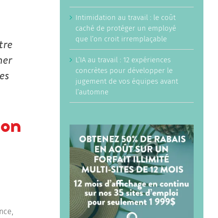
Intimidation au travail : le coût
caché de protéger un employé
tre
que l’on croit irremplaçable
mer
L’IA au travail : 12 expériences
es
concrètes pour développer le
jugement de vos équipes avant
l’automne
ion
nce,