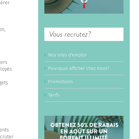
nérer
on,
Vous recrutez?
Nos sites d’emploi
gers
Pourquoi afficher chez nous?
ployés
Promotions
gets
Tarifs
ents
cruter