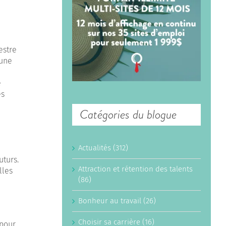
estre
 une
e
es
Catégories du blogue
Actualités (312)
uturs.
Attraction et rétention des talents
lles
(86)
Bonheur au travail (26)
Choisir sa carrière (16)
 pour