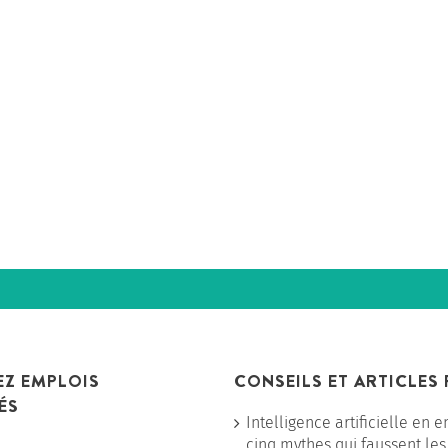
Z EMPLOIS
CONSEILS ET ARTICLES
ÉS
Intelligence artificielle en e
cinq mythes qui faussent les