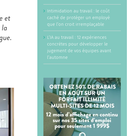
Intimidation au travail : le coût
e et
caché de protéger un employé
que l’on croit irremplaçable
 la
ègue.
L’IA au travail : 12 expériences
concrètes pour développer le
jugement de vos équipes avant
l’automne