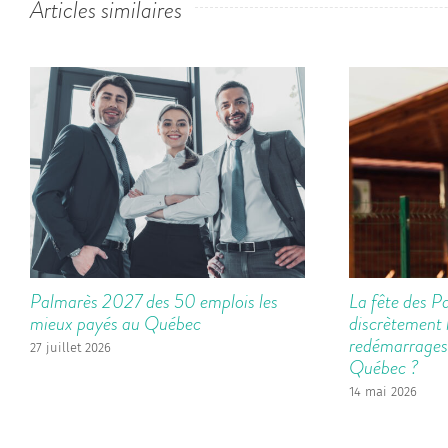
Articles similaires
Palmarès 2027 des 50 emplois les
La fête des Pa
mieux payés au Québec
discrètement 
redémarrages
27 juillet 2026
Québec ?
14 mai 2026