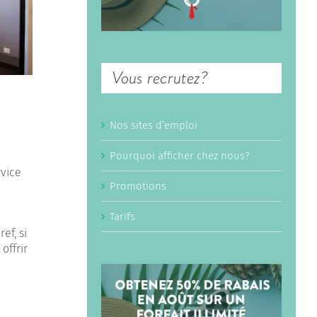
Vous recrutez?
Nos sites d’emploi
Pourquoi afficher chez nous?
rvice
Promotions
Tarifs
ef, si
offrir