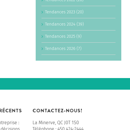
Tendances 2023 (20)
Tendances 2024 (39)
Tendances 2025 (9)
Tendances 2026 (7)
 RÉCENTS
CONTACTEZ-NOUS!
ntreprise :
La Minerve, QC J0T 1S0
 décisions
Téléphone :
450 424-2444