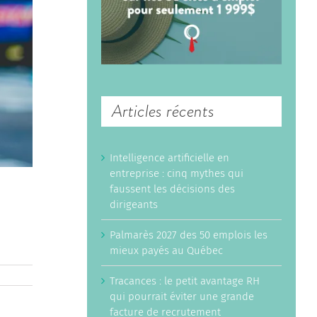
Articles récents
Intelligence artificielle en
entreprise : cinq mythes qui
faussent les décisions des
dirigeants
Palmarès 2027 des 50 emplois les
mieux payés au Québec
Tracances : le petit avantage RH
qui pourrait éviter une grande
facture de recrutement