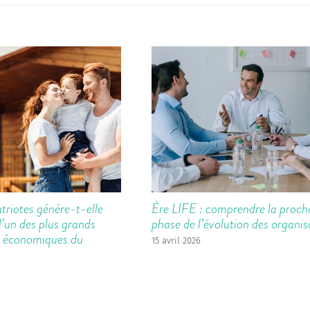
triotes génère-t-elle
Ère LIFE : comprendre la proch
l’un des plus grands
phase de l’évolution des organis
 économiques du
15 avril 2026