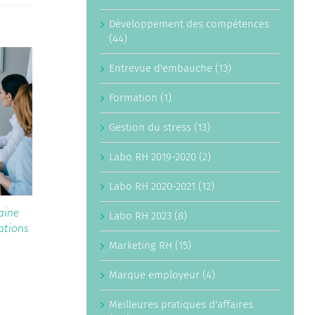
Développement des compétences
(44)
Entrevue d'embauche (13)
Formation (1)
Gestion du stress (13)
Labo RH 2019-2020 (2)
Labo RH 2020-2021 (12)
aine
Palmarès 2027 des 50 emplois les
La fê
Labo RH 2023 (8)
ations
mieux payés au Québec
discr
redé
Marketing RH (15)
27 juillet 2026
Québ
Marque employeur (4)
14 mai
Meilleures pratiques d'affaires