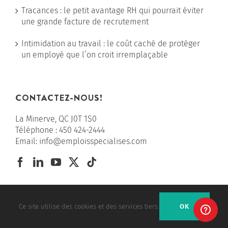
Tracances : le petit avantage RH qui pourrait éviter
une grande facture de recrutement
Intimidation au travail : le coût caché de protéger
un employé que l’on croit irremplaçable
CONTACTEZ-NOUS!
La Minerve, QC J0T 1S0
Téléphone :
450 424-2444
Email:
info@emploisspecialises.com
INSCRIVEZ-VOUS À L’INFOLETTRE!
Ce site utilise des cookies et des services tiers.
OK