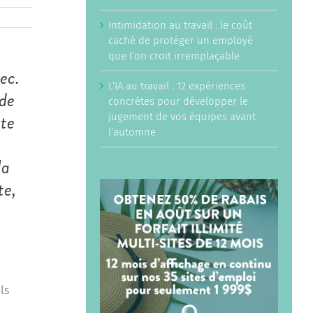
Intimidation au travail : le coût
caché de protéger un employé
que l’on croit irremplaçable
ec.
L’IA au travail : 12 expériences
 de
concrètes pour développer le
tte
jugement de vos équipes avant
l’automne
la
te,
ls