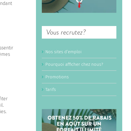
endant
Vous recrutez?
ssentir
Nos sites d’emploi
lèmes
Pourquoi afficher chez nous?
Promotions
Tarifs
iter
l.
ies.