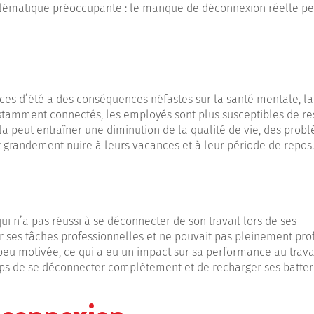
roblématique préoccupante : le manque de déconnexion réelle p
nces d’été a des conséquences néfastes sur la santé mentale, la
onstamment connectés, les employés sont plus susceptibles de re
ela peut entraîner une diminution de la qualité de vie, des prob
ut grandement nuire à leurs vacances et à leur période de repos.
i n’a pas réussi à se déconnecter de son travail lors de ses
 ses tâches professionnelles et ne pouvait pas pleinement prof
t peu motivée, ce qui a eu un impact sur sa performance au travai
 temps de se déconnecter complètement et de recharger ses batter