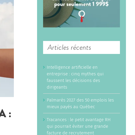
Articles récents
Intelligence artificielle en
entreprise : cinq mythes qui
faussent les décisions des
dirigeants
Palmarès 2027 des 50 emplois les
mieux payés au Québec
 :
Tracances : le petit avantage RH
qui pourrait éviter une grande
facture de recrutement