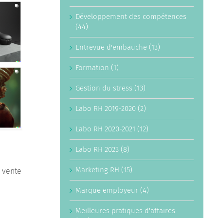
Développement des compétences
(44)
Entrevue d'embauche (13)
Formation (1)
Gestion du stress (13)
Labo RH 2019-2020 (2)
Labo RH 2020-2021 (12)
Labo RH 2023 (8)
Marketing RH (15)
e vente
Marque employeur (4)
Meilleures pratiques d'affaires