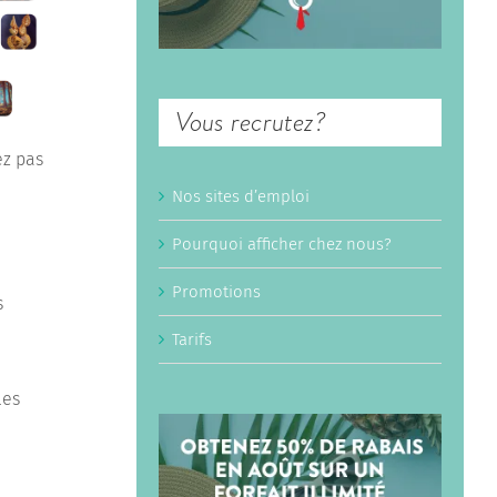
Vous recrutez?
ez pas
Nos sites d’emploi
Pourquoi afficher chez nous?
Promotions
s
Tarifs
les