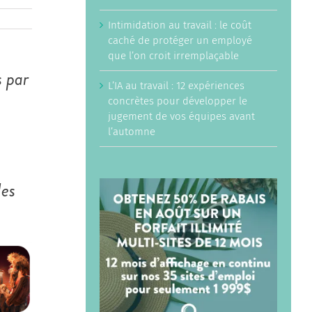
Intimidation au travail : le coût
caché de protéger un employé
que l’on croit irremplaçable
 par
L’IA au travail : 12 expériences
concrètes pour développer le
jugement de vos équipes avant
l’automne
les