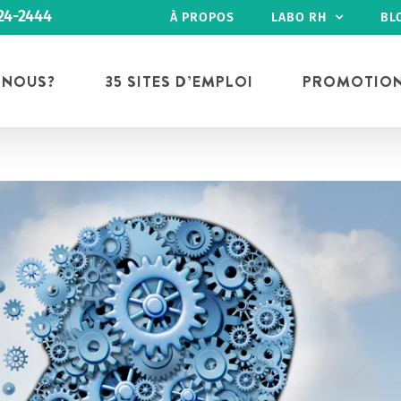
24-2444
À PROPOS
LABO RH
BL
 NOUS?
35 SITES D’EMPLOI
PROMOTIO