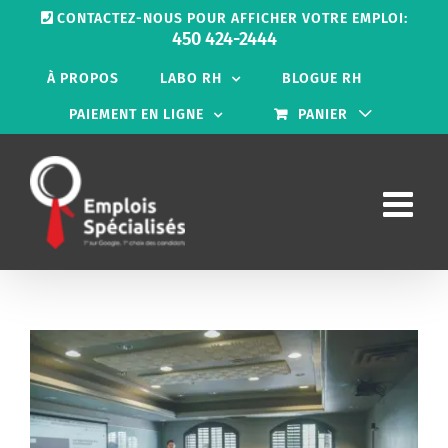
Passer
CONTACTEZ-NOUS POUR AFFICHER VOTRE EMPLOI:
au
450 424-2444
contenu
À PROPOS
LABO RH
BLOGUE RH
PAIEMENT EN LIGNE
PANIER
Voir
l'image
agrandie