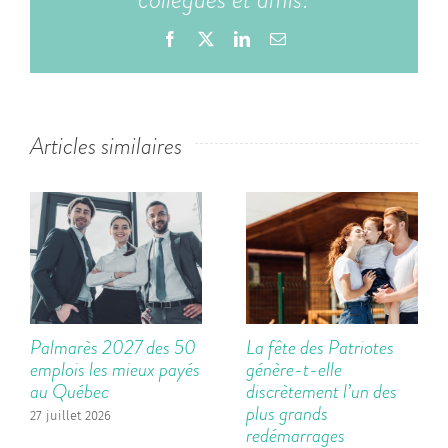
Facebook
X
LinkedIn
Email
Articles similaires
Palmarès 2027 des 50
La fête des Patriotes
emplois les mieux payés
génère-t-elle
au Québec
discrètement l’un des
plus grands
27 juillet 2026
redémarrages