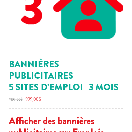
BANNIÈRES
PUBLICITAIRES
5 SITES D’EMPLOI | 3 MOIS
Le
Le
999,00
$
1197,00
$
prix
prix
initial
actuel
Afficher des bannières
était :
est :
1197,00$.
999,00$.