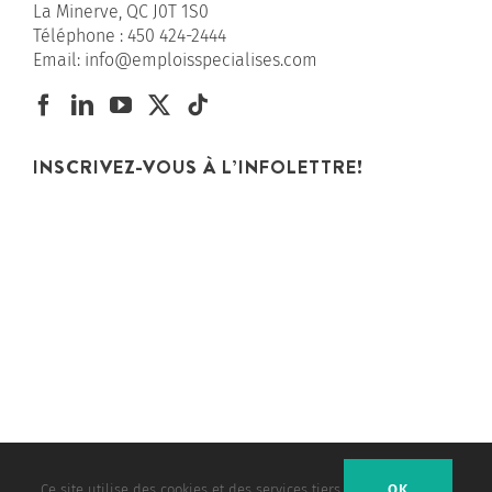
La Minerve, QC J0T 1S0
Téléphone :
450 424-2444
Email:
info@emploisspecialises.com
INSCRIVEZ-VOUS À L’INFOLETTRE!
EMPLOIS SPÉCIALISÉS EST UNE DIVISION DE
TECHNO-COMMUNICATION
|
Ce site utilise des cookies et des services tiers.
OK