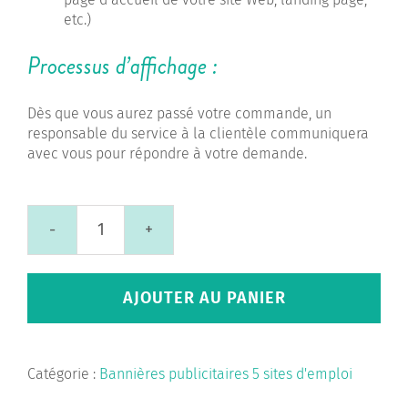
etc.)
Processus d’affichage :
Dès que vous aurez passé votre commande, un
responsable du service à la clientèle communiquera
avec vous pour répondre à votre demande.
quantité
de
Bannières
AJOUTER AU PANIER
publicitaires
5
sites
d'emploi
Catégorie :
Bannières publicitaires 5 sites d'emploi
|
3