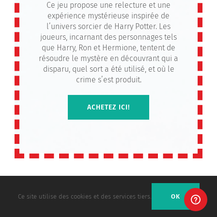
Ce jeu propose une relecture et une
expérience mystérieuse inspirée de
l’univers sorcier de Harry Potter. Les
joueurs, incarnant des personnages tels
que Harry, Ron et Hermione, tentent de
résoudre le mystère en découvrant qui a
disparu, quel sort a été utilisé, et où le
crime s’est produit.
ACHETEZ ICI!
Ce site utilise des cookies et des services tiers.
OK