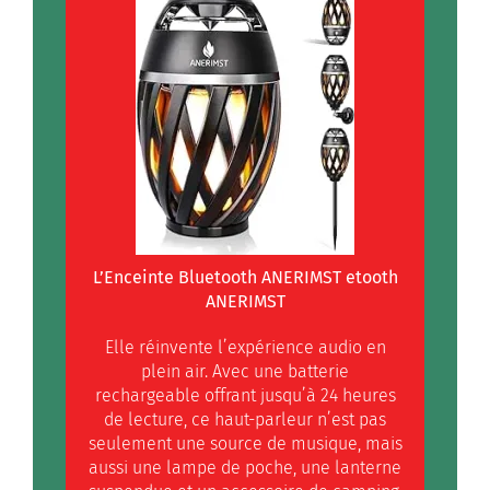
L’Enceinte Bluetooth ANERIMST etooth
ANERIMST
Elle réinvente l’expérience audio en
plein air. Avec une batterie
rechargeable offrant jusqu’à 24 heures
de lecture, ce haut-parleur n’est pas
seulement une source de musique, mais
aussi une lampe de poche, une lanterne