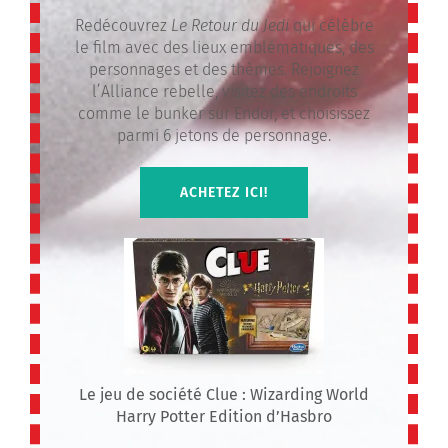
Redécouvrez
Le Retour du Jedi
qui célèbre
le film avec des lieux emblématiques, des
personnages et des thèmes. Rejoignez
l’Alliance rebelle, visitez des endroits
comme le bunker sur Endor, et choisissez
parmi 6 jetons de personnage.
ACHETEZ ICI!
Le jeu de société Clue : Wizarding World
Harry Potter Edition d’Hasbro