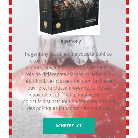
Hegemony
Hagemony est un jeu de société politico-
économique asymétrique pour 2 à 4
joueurs, plaçant les participants dans le
rôle de différentes classes sociales d’un
état fictif. Les classes, incluant la classe
ouvrière, la classe moyenne, la classe
capitaliste, et l’État, poursuivent des
objectifs distincts tout en étant soumises à
des politiques impactant leurs actions.
ACHETEZ ICI!