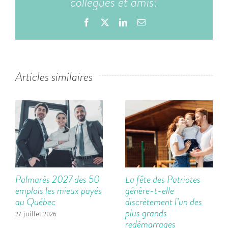
collègues et amis!
Facebook
X
LinkedIn
Email
Articles similaires
Palmarès 2027 des 50
La fête des Patriotes
emplois les mieux payés
génère-t-elle
au Québec
discrètement l’un des
plus grands
27 juillet 2026
redémarrages