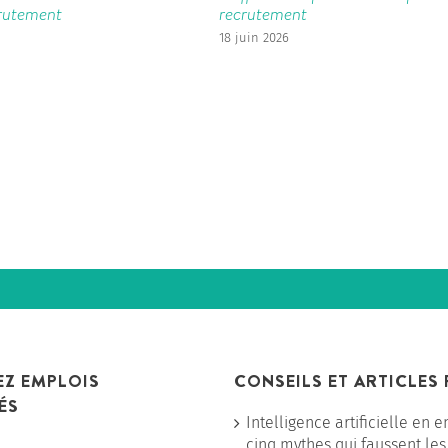
crutement
recrutement
18 juin 2026
Z EMPLOIS
CONSEILS ET ARTICLES
ÉS
Intelligence artificielle en e
cinq mythes qui faussent les