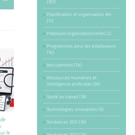
(101)
Planification et organisation RH
(11)
Pratiques organisationnelles (2)
Programmes pour les employeurs
(16)
Recrutement (76)
Ressources humaines et
intelligence artificielle (39)
Santé au travail (18)
Technologies innovantes (9)
 de
Tracances : le petit avantage RH qui
Prog
Tendances 2021 (18)
s
pourrait éviter une grande facture de
pourq
ur le
recrutement
perme
Tendances 2022 (26)