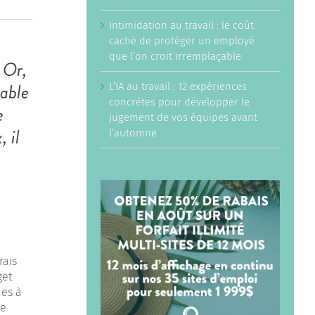
Intimidation au travail : le coût
caché de protéger un employé
que l’on croit irremplaçable
 Or,
nable
L’IA au travail : 12 expériences
concrètes pour développer le
e
jugement de vos équipes avant
 il
l’automne
rais
get
mes à
le