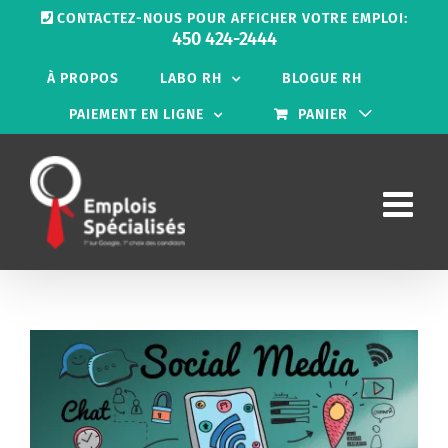
Passer
CONTACTEZ-NOUS POUR AFFICHER VOTRE EMPLOI:
au
450 424-2444
contenu
À PROPOS
LABO RH
BLOGUE RH
PAIEMENT EN LIGNE
PANIER
Voir
l'image
agrandie