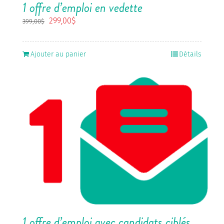
1 offre d’emploi en vedette
Le
Le
299,00
$
399,00
$
prix
prix
initial
actuel
était :
est :
Ajouter au panier
Détails
399,00$.
299,00$.
1 offre d’emploi avec candidats ciblés