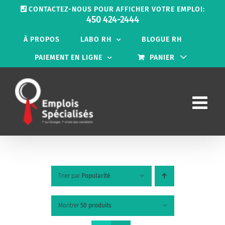
Passer
CONTACTEZ-NOUS POUR AFFICHER VOTRE EMPLOI:
au
450 424-2444
contenu
À PROPOS
LABO RH
BLOGUE RH
PAIEMENT EN LIGNE
PANIER
Trier par
Popularité
Montrer
50 produits