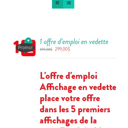
1 offre d’emploi en vedette
Promo!
Le
Le
299,00
$
399,00
$
prix
prix
initial
actuel
était :
est :
L'offre d'emploi
399,00$.
299,00$.
Affichage en vedette
place votre offre
dans les 5 premiers
affichages de la