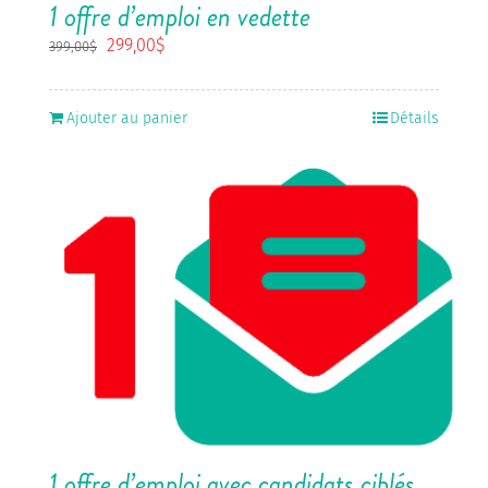
1 offre d’emploi en vedette
Le
Le
299,00
$
399,00
$
prix
prix
initial
actuel
était :
est :
Ajouter au panier
Détails
399,00$.
299,00$.
1 offre d’emploi avec candidats ciblés