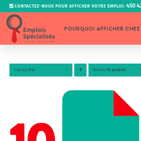
Passer
450 4
CONTACTEZ-NOUS POUR AFFICHER VOTRE EMPLOI:
au
contenu
POURQUOI AFFICHER CHEZ
Trier par
Prix
Montrer
50 produits