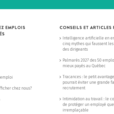
Z EMPLOIS
CONSEILS ET ARTICLES
ÉS
Intelligence artificielle en e
cinq mythes qui faussent les
des dirigeants
Palmarès 2027 des 50 emploi
mieux payés au Québec
Tracances : le petit avantag
’emploi
pourrait éviter une grande f
recrutement
fficher chez nous?
Intimidation au travail : le 
s
de protéger un employé que 
irremplaçable