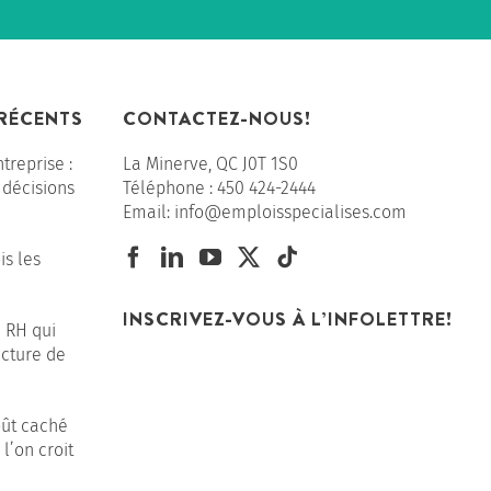
 RÉCENTS
CONTACTEZ-NOUS!
ntreprise :
La Minerve, QC J0T 1S0
 décisions
Téléphone :
450 424-2444
Email:
info@emploisspecialises.com
s les
INSCRIVEZ-VOUS À L’INFOLETTRE!
e RH qui
acture de
coût caché
l’on croit