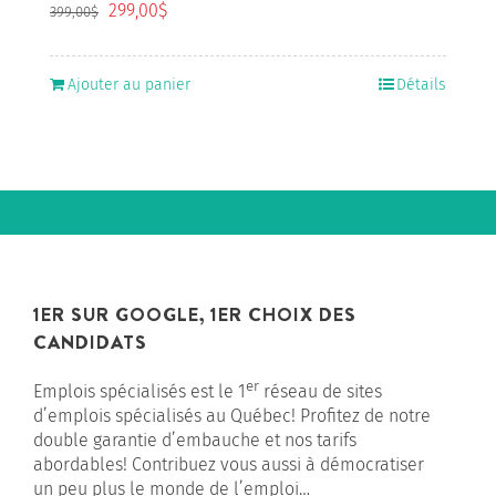
Le
Le
299,00
$
399,00
$
prix
prix
initial
actuel
était :
est :
Ajouter au panier
Détails
399,00$.
299,00$.
1ER SUR GOOGLE, 1ER CHOIX DES
CANDIDATS
er
Emplois spécialisés est le 1
réseau de sites
d’emplois spécialisés au Québec! Profitez de notre
double garantie d’embauche et nos tarifs
abordables! Contribuez vous aussi à démocratiser
un peu plus le monde de l’emploi…