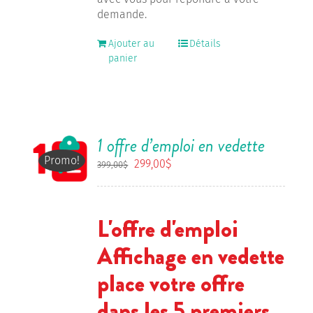
demande.
Ajouter au
Détails
panier
1 offre d’emploi en vedette
Promo!
Le
Le
299,00
$
399,00
$
prix
prix
initial
actuel
était :
est :
L'offre d'emploi
399,00$.
299,00$.
Affichage en vedette
place votre offre
dans les 5 premiers