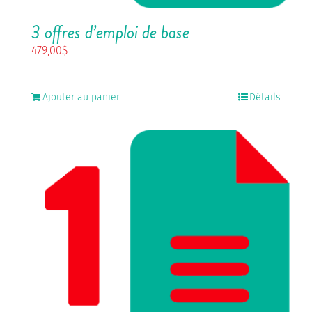
3 offres d’emploi de base
479,00
$
Ajouter au panier
Détails