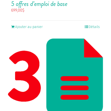
5 offres d’emploi de base
699,00
$
Ajouter au panier
Détails