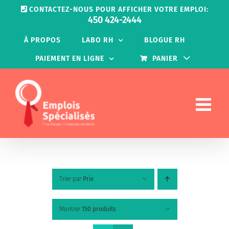
Passer
CONTACTEZ-NOUS POUR AFFICHER VOTRE EMPLOI:
au
450 424-2444
contenu
À PROPOS
LABO RH
BLOGUE RH
PAIEMENT EN LIGNE
PANIER
Trier par
Prix
Montrer
150 produits